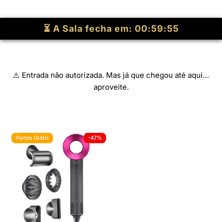
⏳ A Sala fecha em:
00:59:53
⚠️ Entrada não autorizada. Mas já que chegou até aqui…
aproveite.
Portes Grátis
-47%