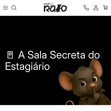
Ir para o conteúdo
Conta
Car
🚪 A Sala Secreta do
Estagiário