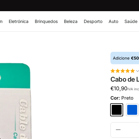
im
Eletrónica
Brinquedos
Beleza
Desporto
Auto
Saúde
Adicione
€50
Cabo de L
€10,90
IVA in
Cor:
Preto
Preto
Azul