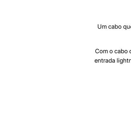
Um cabo que 
Com o cabo d
entrada light