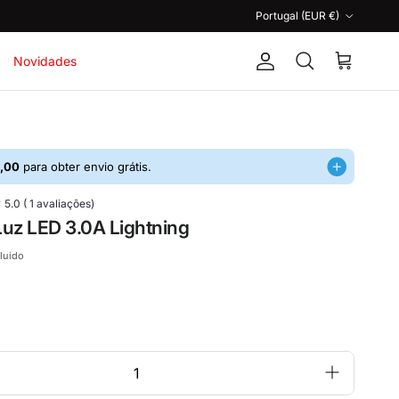
País/Região
Portugal (EUR €)
Novidades
Conta
Carrinho
Pesquisar
,00
para obter envio grátis.
5.0 ( 1 avaliações)
uz LED 3.0A Lightning
cluído