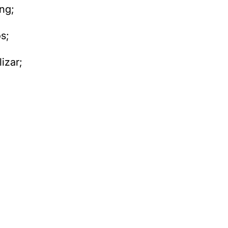
ng;
s;
izar;